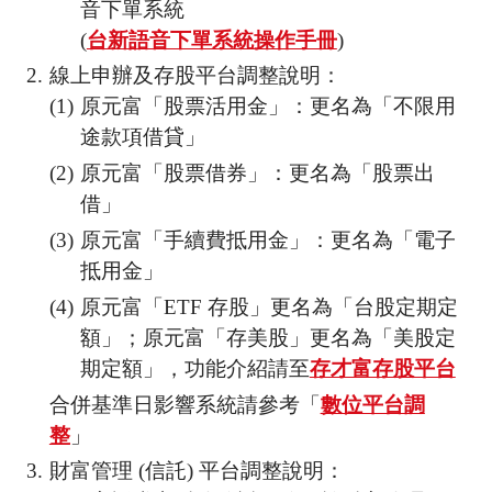
音下單系統
(
台新語音下單系統操作手冊
)
線上申辦及存股平台調整說明：
原元富「股票活用金」：更名為「不限用
途款項借貸」
原元富「股票借券」：更名為「股票出
借」
原元富「手續費抵用金」：更名為「電子
抵用金」
原元富「ETF 存股」更名為「台股定期定
額」；原元富「存美股」更名為「美股定
期定額」，功能介紹請至
存才富存股平台
合併基準日影響系統請參考「
數位平台調
整
」
財富管理 (信託) 平台調整說明：