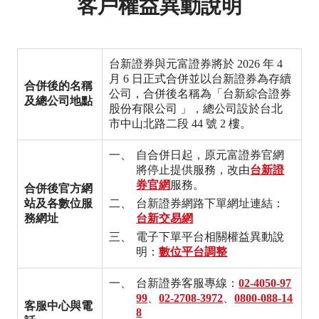
客戶權益異動說明
台新證券與元富證券將於 2026 年 4
月 6 日正式合併並以台新證券為存續
合併後的名稱
公司，合併後名稱為「台新綜合證券
及總公司地點
股份有限公司 」，總公司設於台北
市中山北路二段 44 號 2 樓。
自合併日起，原元富證券官網
將停止提供服務，改由
台新證
券官網
服務。
合併後官方網
台新證券網路下單網址連結：
站及各數位服
台新交易網
務網址
電子下單平台相關權益異動說
明：
數位平台調整
台新證券客服專線：
02-4050-97
99
、
02-2708-3972
、
0800-088-14
客服中心與電
8