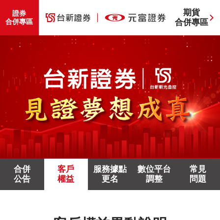
期貨
證券
合併專區
合併專區
合併
客戶
服務據點
數位平台
常見
公告
權益
更名
調整
問題