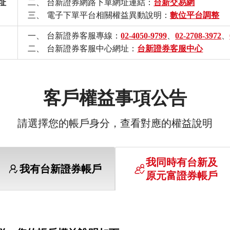
台新證券網路下單網址連結：
台新交易網
址
電子下單平台相關權益異動說明：
數位平台調整
台新證券客服專線：
02-4050-9799
、
02-2708-3972
、
台新證券客服中心網址：
台新證券客服中心
客戶權益事項公告
請選擇您的帳戶身分，查看對應的權益說明
我同時有
台新及
我有台新
證券帳戶
原元富
證券帳戶