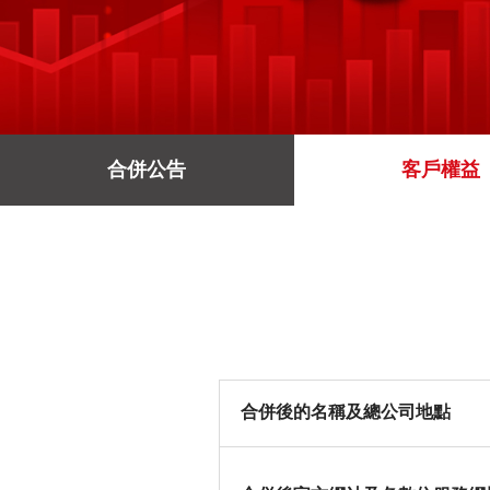
合併
公告
客戶
權益
合併後的名稱及總公司地點