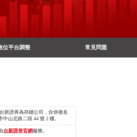
數位平台
調整
常見
問題
併並以台新證券為存續公司，合併後名
北路二段 44 號 2 樓。
由
台新證券官網
服務。