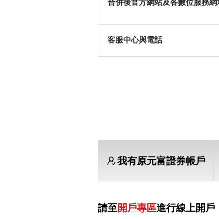
合併後官方網站及各數位服務網
客服中心與電話
我有原元富
證券帳戶
請至
開戶專區
進行線上開戶