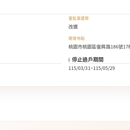
董監事選舉
改選
開會地點
桃園市桃園區復興路186號17
停止過戶期間
115/03/31~115/05/29
防制洗錢及打擊資恐專區
機構投資人盡職治理
反詐騙專區
金融消費