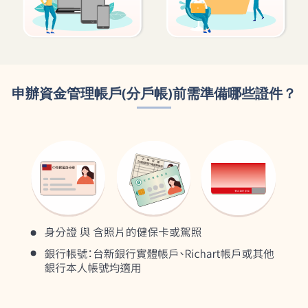
申辦資金管理帳戶(分戶帳)前需準備哪些證件？