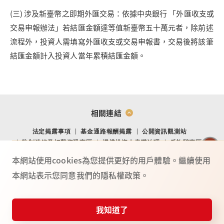
(三) 涉及新臺幣之即期外匯交易：依據中央銀行 「外匯收支或
交易申報辦法」若結匯金額達等值新臺幣五十萬元者，除前述
流程外，投資人需填寫外匯收支或交易申報書，交易後將該筆
結匯金額計入投資人當年累積結匯金額。
相關連結
法定揭露事項
基金通路報酬揭露
公開資訊觀測站
防制洗錢及打擊資恐專區
機構投資人盡職治理
反詐騙專區
金融消費爭議處理專區
金融友善專區
網站導覽
Youtube
本網站使用cookies為您提供更好的用戶體驗。繼續使用
本網站表示您同意我們的隱私權政策。
TO
P
總公司：(104) 台北市中山北路二段 44 號 2 樓
02-4050-9799．02-2708-3972．0800-088-148
台新證券服務專線：
我知道了
115年金管證總字第 0025號
憑證快遞
投資誌
常見問題
服務據點
反詐騙