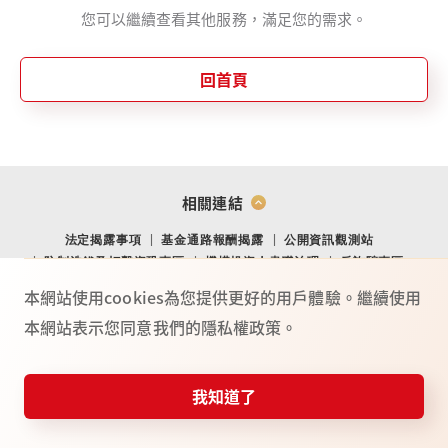
您可以繼續查看其他服務，滿足您的需求。
回首頁
相關連結
法定揭露事項
基金通路報酬揭露
公開資訊觀測站
防制洗錢及打擊資恐專區
機構投資人盡職治理
反詐騙專區
金融消費爭議處理專區
金融友善專區
網站導覽
Youtube
本網站使用cookies為您提供更好的用戶體驗。繼續使用
本網站表示您同意我們的隱私權政策。
總公司：(104) 台北市中山北路二段 44 號 2 樓
02-4050-9799．02-2708-3972．0800-088-148
台新證券服務專線：
我知道了
115年金管證總字第 0025號
©台新綜合證券股份有限公司