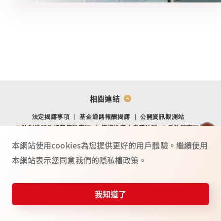
相關連結
法定揭露事項
基金通路報酬揭露
公開資訊觀測站
防制洗錢及打擊資恐專區
機構投資人盡職治理
反詐騙專區
金融消費爭議處理專區
金融友善專區
網站導覽
Youtube
本網站使用cookies為您提供更好的用戶體驗。繼續使用
本網站表示您同意我們的隱私權政策。
TO
P
總公司：(104) 台北市中山北路二段 44 號 2 樓
02-4050-9799．02-2708-3972．0800-088-148
台新證券服務專線：
我知道了
115年金管證總字第 0025號
憑證快遞
投資誌
常見問題
服務據點
反詐騙
©台新綜合證券股份有限公司