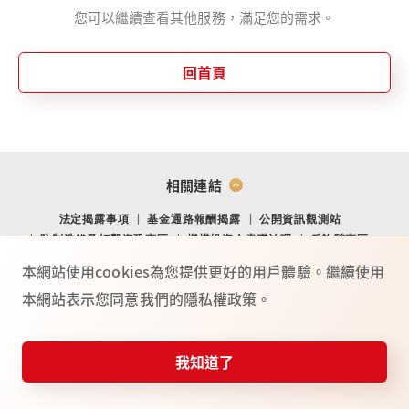
您可以繼續查看其他服務，滿足您的需求。
回首頁
相關連結
法定揭露事項
基金通路報酬揭露
公開資訊觀測站
防制洗錢及打擊資恐專區
機構投資人盡職治理
反詐騙專區
金融消費爭議處理專區
金融友善專區
網站導覽
Youtube
本網站使用cookies為您提供更好的用戶體驗。繼續使用
本網站表示您同意我們的隱私權政策。
總公司：(104) 台北市中山北路二段 44 號 2 樓
02-4050-9799．02-2708-3972．0800-088-148
台新證券服務專線：
我知道了
115年金管證總字第 0025號
©台新綜合證券股份有限公司