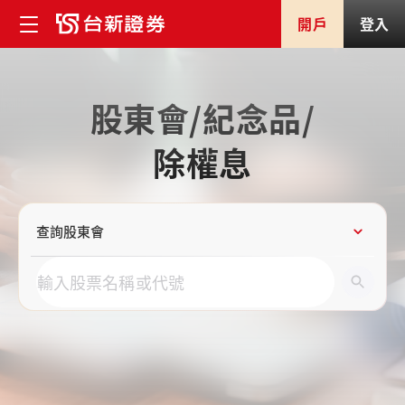
開戶
登入
股東會/紀念品/
除權息
股東會