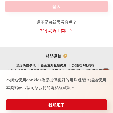
登入
還不是台新證券客戶？
24小時線上開戶
相關連結
法定揭露事項
基金通路報酬揭露
公開資訊觀測站
防制洗錢及打擊資恐專區
機構投資人盡職治理
反詐騙專區
金融消費爭議處理專區
金融友善專區
網站導覽
Youtube
本網站使用cookies為您提供更好的用戶體驗。繼續使用
本網站表示您同意我們的隱私權政策。
TO
P
總公司：(104) 台北市中山北路二段 44 號 2 樓
02-4050-9799．02-2708-3972．0800-088-148
台新證券服務專線：
我知道了
115年金管證總字第 0025號
憑證快遞
投資誌
常見問題
服務據點
反詐騙