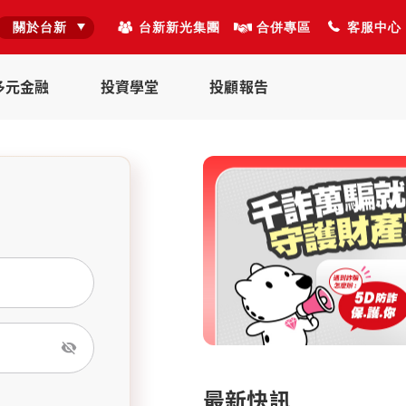
關於台新
台新新光集團
合併專區
客服中心
多元金融
投資學堂
投顧報告
最新快訊