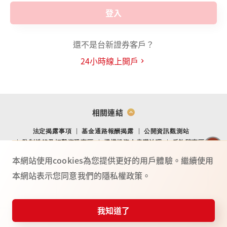
登入
還不是台新證券客戶？
24小時線上開戶
相關連結
法定揭露事項
基金通路報酬揭露
公開資訊觀測站
防制洗錢及打擊資恐專區
機構投資人盡職治理
反詐騙專區
金融消費爭議處理專區
金融友善專區
網站導覽
Youtube
本網站使用cookies為您提供更好的用戶體驗。繼續使用
本網站表示您同意我們的隱私權政策。
TO
P
總公司：(104) 台北市中山北路二段 44 號 2 樓
02-4050-9799．02-2708-3972．0800-088-148
台新證券服務專線：
我知道了
115年金管證總字第 0025號
憑證快遞
投資誌
常見問題
服務據點
反詐騙