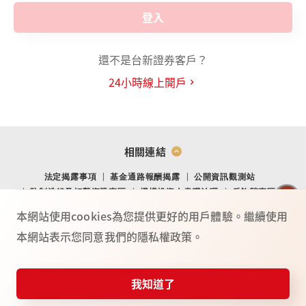
登入
還不是台新證券客戶？
24小時線上開戶
相關連結
法定揭露事項
基金通路報酬揭露
公開資訊觀測站
防制洗錢及打擊資恐專區
機構投資人盡職治理
反詐騙專區
金融消費爭議處理專區
金融友善專區
網站導覽
Youtube
本網站使用cookies為您提供更好的用戶體驗。繼續使用
本網站表示您同意我們的隱私權政策。
TO
P
總公司：(104) 台北市中山北路二段 44 號 2 樓
02-4050-9799．02-2708-3972．0800-088-148
台新證券服務專線：
我知道了
115年金管證總字第 0025號
憑證快遞
投資誌
常見問題
服務據點
反詐騙