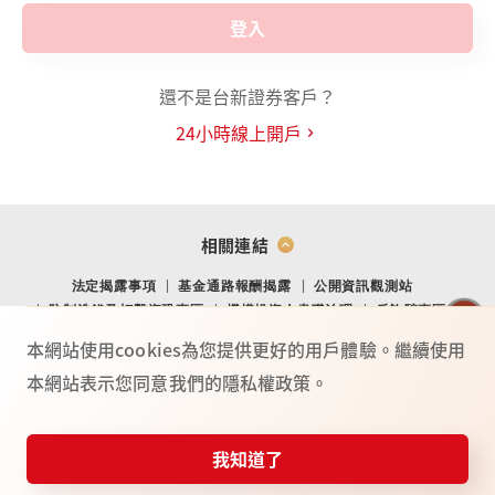
登入
還不是台新證券客戶？
24小時線上開戶
相關連結
法定揭露事項
基金通路報酬揭露
公開資訊觀測站
防制洗錢及打擊資恐專區
機構投資人盡職治理
反詐騙專區
金融消費爭議處理專區
金融友善專區
網站導覽
Youtube
本網站使用cookies為您提供更好的用戶體驗。繼續使用
本網站表示您同意我們的隱私權政策。
TO
P
總公司：(104) 台北市中山北路二段 44 號 2 樓
02-4050-9799．02-2708-3972．0800-088-148
台新證券服務專線：
我知道了
115年金管證總字第 0025號
憑證快遞
投資誌
常見問題
服務據點
反詐騙