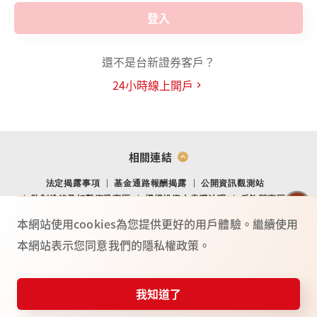
登入
還不是台新證券客戶？
24小時線上開戶
相關連結
法定揭露事項
基金通路報酬揭露
公開資訊觀測站
防制洗錢及打擊資恐專區
機構投資人盡職治理
反詐騙專區
金融消費爭議處理專區
金融友善專區
網站導覽
Youtube
本網站使用cookies為您提供更好的用戶體驗。繼續使用
本網站表示您同意我們的隱私權政策。
TO
P
總公司：(104) 台北市中山北路二段 44 號 2 樓
02-4050-9799．02-2708-3972．0800-088-148
台新證券服務專線：
我知道了
115年金管證總字第 0025號
憑證快遞
投資誌
常見問題
服務據點
反詐騙