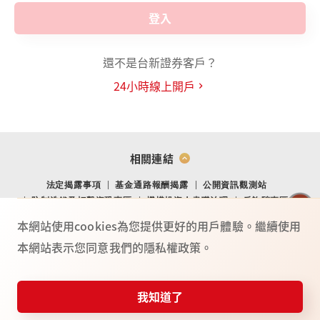
登入
還不是台新證券客戶？
24小時線上開戶
相關連結
法定揭露事項
基金通路報酬揭露
公開資訊觀測站
防制洗錢及打擊資恐專區
機構投資人盡職治理
反詐騙專區
金融消費爭議處理專區
金融友善專區
網站導覽
Youtube
本網站使用cookies為您提供更好的用戶體驗。繼續使用
本網站表示您同意我們的隱私權政策。
TO
P
總公司：(104) 台北市中山北路二段 44 號 2 樓
02-4050-9799．02-2708-3972．0800-088-148
台新證券服務專線：
我知道了
115年金管證總字第 0025號
憑證快遞
投資誌
常見問題
服務據點
反詐騙