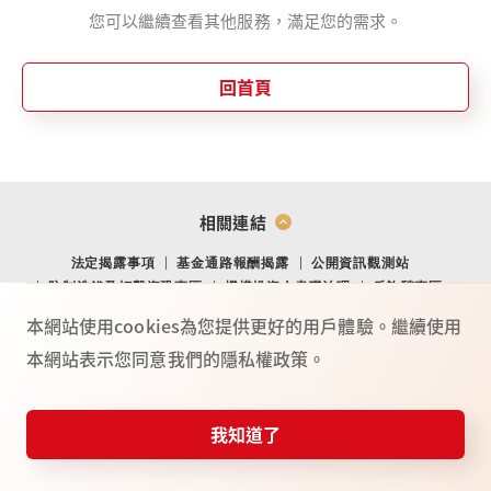
您可以繼續查看其他服務，滿足您的需求。
回首頁
相關連結
法定揭露事項
基金通路報酬揭露
公開資訊觀測站
防制洗錢及打擊資恐專區
機構投資人盡職治理
反詐騙專區
金融消費爭議處理專區
金融友善專區
網站導覽
Youtube
本網站使用cookies為您提供更好的用戶體驗。繼續使用
本網站表示您同意我們的隱私權政策。
總公司：(104) 台北市中山北路二段 44 號 2 樓
02-4050-9799．02-2708-3972．0800-088-148
台新證券服務專線：
我知道了
115年金管證總字第 0025號
©台新綜合證券股份有限公司