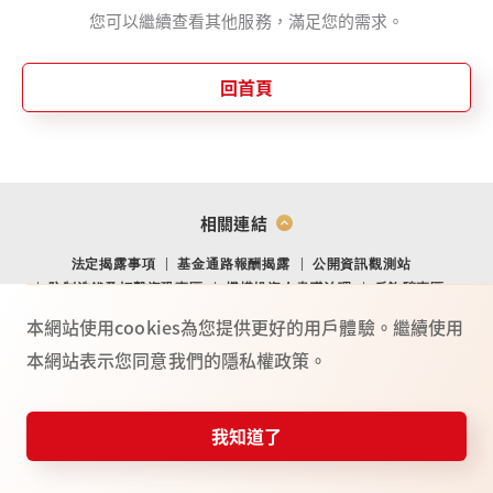
您可以繼續查看其他服務，滿足您的需求。
回首頁
相關連結
法定揭露事項
基金通路報酬揭露
公開資訊觀測站
防制洗錢及打擊資恐專區
機構投資人盡職治理
反詐騙專區
金融消費爭議處理專區
金融友善專區
網站導覽
Youtube
本網站使用cookies為您提供更好的用戶體驗。繼續使用
本網站表示您同意我們的隱私權政策。
總公司：(104) 台北市中山北路二段 44 號 2 樓
02-4050-9799．02-2708-3972．0800-088-148
台新證券服務專線：
我知道了
115年金管證總字第 0025號
©台新綜合證券股份有限公司