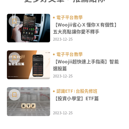
電子平台教學
【Woojii省心Ｘ懂你Ｘ有個性】
五大亮點讓你愛不釋手
2023-12-25
電子平台教學
【Woojii超快速上手指南】智能
選股篇
2023-12-25
認識ETF
台股先修班
【投資小學堂】ETF篇
2023-12-25