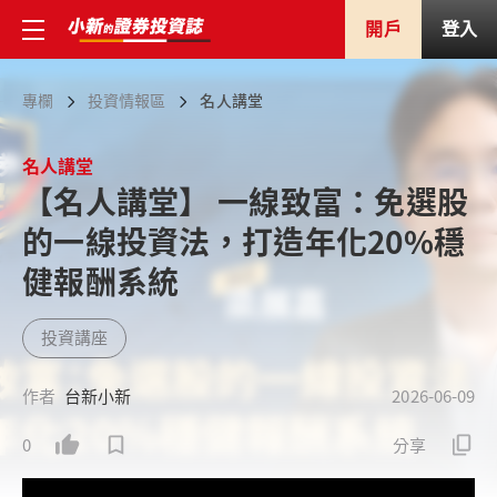
開戶
登入
專欄
投資情報區
名人講堂
名人講堂
【名人講堂】 一線致富：免選股
的一線投資法，打造年化20%穩
健報酬系統
投資講座
作者
台新小新
2026-06-09
0
分享