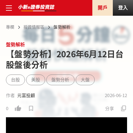
開戶
登入
專欄
投資情報區
盤勢解析
盤勢解析
【盤勢分析】2026年6月12日台
股盤後分析
台股
美股
盤勢分析
大盤
作者
元富投顧
2026-06-12
0
分享