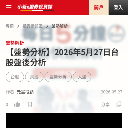
開戶
登入
專欄
投資情報區
盤勢解析
盤勢解析
【盤勢分析】2026年5月27日台
股盤後分析
台股
美股
盤勢分析
大盤
作者
元富投顧
2026-05-27
0
分享