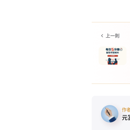
上一則
0
作
元