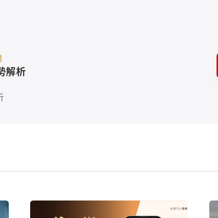
欄
勢解析
析