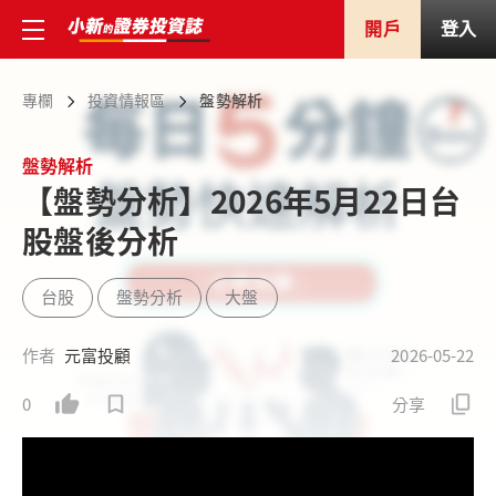
開戶
登入
專欄
投資情報區
盤勢解析
盤勢解析
【盤勢分析】2026年5月22日台
股盤後分析
台股
盤勢分析
大盤
作者
元富投顧
2026-05-22
0
分享