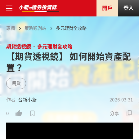
開戶
登入
專欄
策略觀測站
多元理財全攻略
期貨透視鏡
多元理財全攻略
【期貨透視鏡】 如何開始資產配
置？
期貨
作者
台新小新
2026-03-31
0
分享