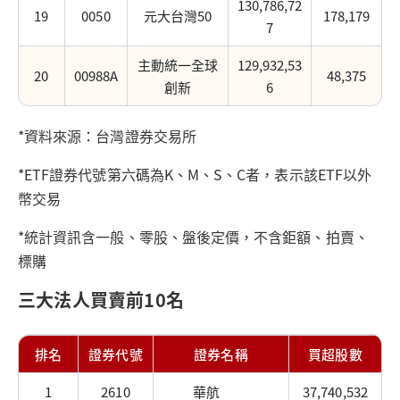
130,786,72
19
0050
元大台灣50
178,179
7
主動統一全球
129,932,53
20
00988A
48,375
創新
6
*資料來源：台灣證券交易所
*ETF證券代號第六碼為K、M、S、C者，表示該ETF以外
幣交易
*統計資訊含一般、零股、盤後定價，不含鉅額、拍賣、
標購
三大法人買賣前10名
排名
證券代號
證券名稱
買超股數
1
2610
華航
37,740,532