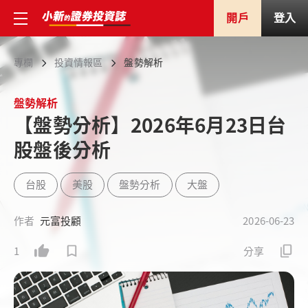
開戶
登入
專欄
投資情報區
盤勢解析
盤勢解析
【盤勢分析】2026年6月23日台
股盤後分析
台股
美股
盤勢分析
大盤
作者
元富投顧
2026-06-23
1
分享