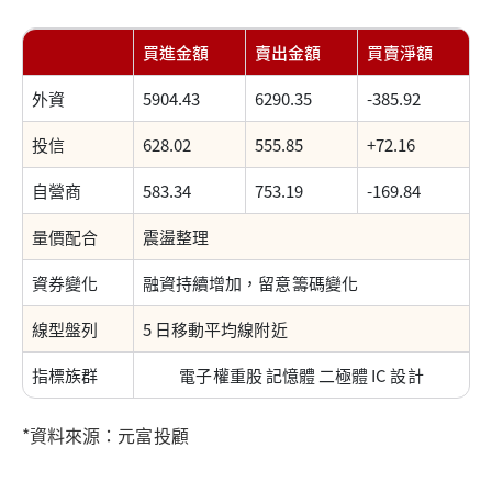
買進金額
賣出金額
買賣淨額
外資
5904.43
6290.35
-385.92
投信
628.02
555.85
+72.16
自營商
583.34
753.19
-169.84
量價配合
震盪整理
資券變化
融資持續增加，留意籌碼變化
線型盤列
5 日移動平均線附近
指標族群
電子權重股 記憶體 二極體 IC 設計
*資料來源：元富投顧