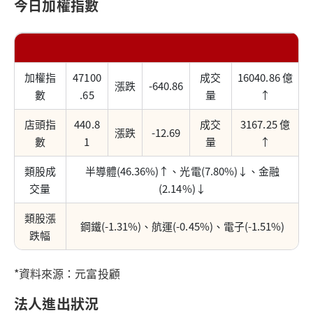
今日加權指數
加權指
47100
成交
16040.86 億
漲跌
-640.86
數
.65
量
↑
店頭指
440.8
成交
3167.25 億
漲跌
-12.69
數
1
量
↑
類股成
半導體(46.36%)↑、光電(7.80%)↓、金融
交量
(2.14%)↓
類股漲
鋼鐵(-1.31%)、航運(-0.45%)、電子(-1.51%)
跌幅
*資料來源：元富投顧
法人進出狀況