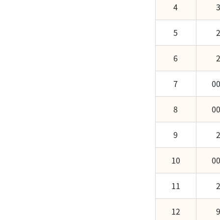
4
今日成交前20名證券
三大法人買賣前10名
三大法人買賣前10名
類股輪漲上攻4萬5
5
類股輪漲上攻4萬5
美股多頭安定大盤
6
美股多頭安定大盤
7
0
0
8
0
9
10
0
11
12