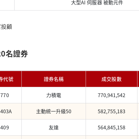
大型AI 伺服器 被動元件
富投顧
20名證券
券代號
證券名稱
成交股數
6770
力積電
770,941,542
0403A
主動統一升級50
582,755,183
2409
友達
564,845,158