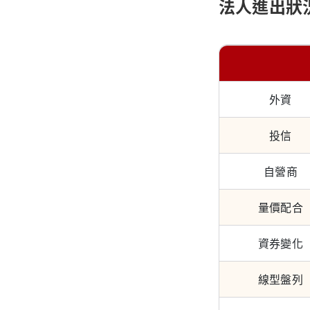
法人進出狀
外資
投信
自營商
量價配合
資券變化
線型盤列