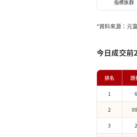
指標族群
*資料來源：元
今日成交前
排名
證
1
文章段落
今日加權指數
2
0
今日加權指數
法人進出狀況
3
法人進出狀況
今日成交前20名證券