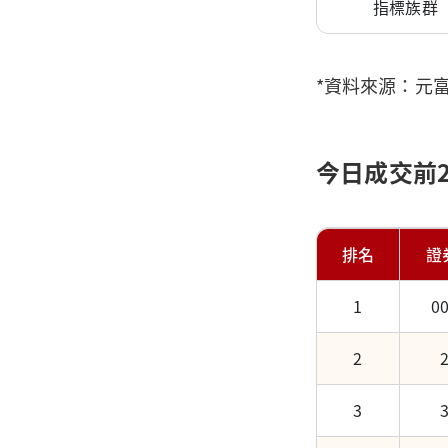
指標族群
*資料來源：元
今日成交前
排名
證
1
0
文章段落
今日加權指數
2
今日加權指數
法人進出狀況
法人進出狀況
3
今日成交前20名證券
今日成交前20名證券