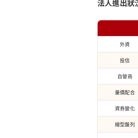
法人進出狀
外資
投信
自營商
量價配合
資券變化
線型盤列