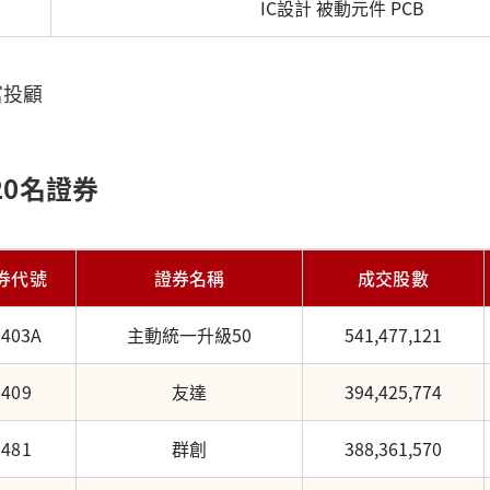
IC設計 被動元件 PCB
富投顧
20名證券
券代號
證券名稱
成交股數
0403A
主動統一升級50
541,477,121
2409
友達
394,425,774
3481
群創
388,361,570