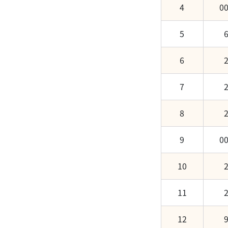
4
0
三大法人買賣前10名
三大法人買賣前10名
科技財報亮眼，台股再戰高點
5
科技財報亮眼，台股再戰高
點
台股未來一周展望
6
台股未來一周展望
7
1
8
9
0
10
11
12