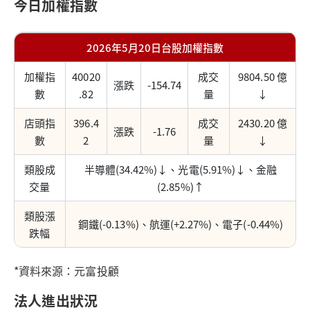
今日加權指數
2026年5月20日台股加權指數
加權指
40020
成交
9804.50 億
漲跌
-154.74
數
.82
量
↓
店頭指
396.4
成交
2430.20 億
漲跌
-1.76
數
2
量
↓
類股成
半導體(34.42%)↓、光電(5.91%)↓、金融
交量
(2.85%)↑
類股漲
鋼鐵(-0.13%)、航運(+2.27%)、電子(-0.44%)
跌幅
*資料來源：元富投顧
法人進出狀況