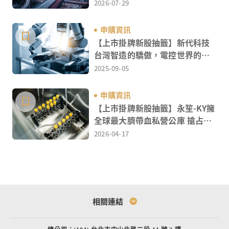
領航者
2026-07-29
申購資訊
【上市掛牌新股抽籤】新代科技
台灣智造的驕傲，電控世界的關
鍵
2025-09-05
申購資訊
【上市掛牌新股抽籤】永笙-KY擁
全球最大臍帶血私營公庫 搶占細
胞治療大商機
2026-04-17
今日加權指數
法人進出狀況
今日成交前20名證券
三大法人買賣前10名
相關連結
台股震盪回測40,000點