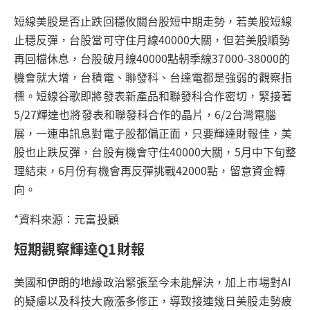
短線美股是否止跌回穩攸關台股短中期走勢，若美股短線
止穩反彈，台股當可守住月線40000大關，但若美股順勢
再回檔休息，台股破月線40000點朝季線37000-38000的
機會就大增，台積電、聯發科、台達電都是強弱的觀察指
標。短線谷歌即將發表新產品和聯發科合作密切，緊接著
5/27輝達也將發表和聯發科合作的晶片，6/2台灣電腦
展，一連串訊息對電子股都偏正面，只要輝達財報佳，美
股也止跌反彈，台股有機會守住40000大關，5月中下旬整
理結束，6月份有機會再反彈挑戰42000點，留意資金轉
向。
*資料來源：元富投顧
短期觀察輝達Q1財報
美國和伊朗的地緣政治緊張至今未能解決，加上市場對AI
的疑慮以及科技大廠漲多修正，導致接連幾日美股走勢疲