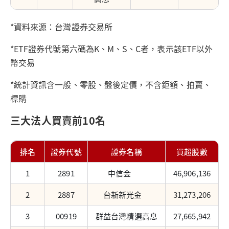
*資料來源：台灣證券交易所
*ETF證券代號第六碼為K、M、S、C者，表示該ETF以外
幣交易
*統計資訊含一般、零股、盤後定價，不含鉅額、拍賣、
標購
三大法人買賣前10名
排名
證券代號
證券名稱
買超股數
1
2891
中信金
46,906,136
2
2887
台新新光金
31,273,206
3
00919
群益台灣精選高息
27,665,942