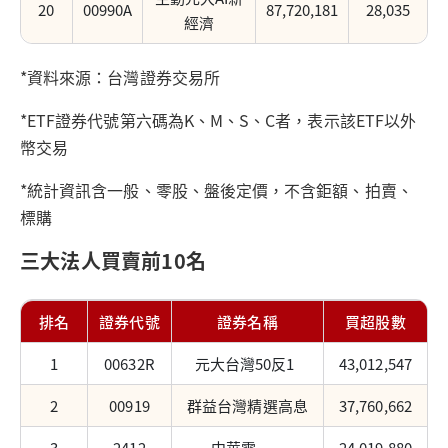
20
00990A
87,720,181
28,035
經濟
*資料來源：台灣證券交易所
*ETF證券代號第六碼為K、M、S、C者，表示該ETF以外
幣交易
*統計資訊含一般、零股、盤後定價，不含鉅額、拍賣、
標購
三大法人買賣前10名
排名
證券代號
證券名稱
買超股數
1
00632R
元大台灣50反1
43,012,547
2
00919
群益台灣精選高息
37,760,662
3
2412
中華電
24,019,880