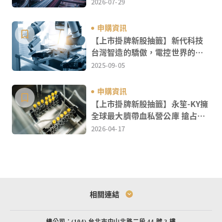
領航者
2026-07-29
申購資訊
【上市掛牌新股抽籤】新代科技
台灣智造的驕傲，電控世界的關
鍵
2025-09-05
申購資訊
【上市掛牌新股抽籤】永笙-KY擁
全球最大臍帶血私營公庫 搶占細
胞治療大商機
2026-04-17
今日加權指數
法人進出狀況
今日成交前20名證券
三大法人買賣前10名
相關連結
亞股持續走跌
總公司：(104) 台北市中山北路二段 44 號 2 樓