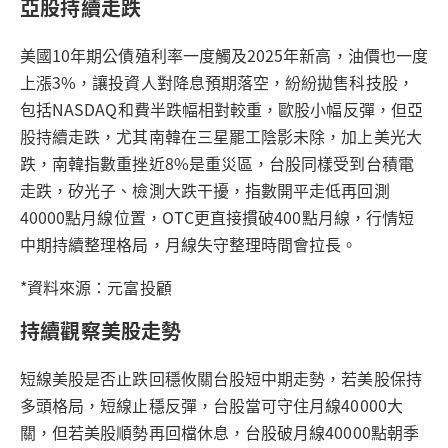
亞股持續走跌
美國10年期公債殖利率一度觸及2025年新高，油價也一度
上漲3%，讓投資人對降息預期落空，紛紛拋售科技股，
包括NASDAQ和費半跌幅相對較重，歐股小幅反彈，但亞
股持續走跌，尤其南韓在三星罷工陰影未除，加上美光大
跌，南韓指數重挫近8%是重災區，台股同樣受到台積電
走跌，矽光子、檢測大跌干擾，指數開平走低再回測
40000點月線位置，OTC更直接摜破400點月線，行情短
中期持續整理格局，月線失守整理時間會拉長。
*資料來源：元富投顧
持續觀察美股走勢
短線美股是否止跌回穩攸關台股短中期走勢，若美股保持
多頭格局，短線止穩反彈，台股當可守住月線40000大
關，但若美股順勢再回檔休息，台股破月線40000點朝季