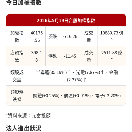
今日加權指數
2026年5月19日台股加權指數
加權指
40175
成交
10880.73 億
漲跌
-716.26
數
.56
量
↑
店頭指
398.1
成交
2511.88 億
漲跌
-11.45
數
8
量
↑
類股成
半導體(35.19%)↑、光電(7.87%)↑、金融
交量
(2.37%)↑
類股漲
鋼鐵(+0.25%)、航運(+0.91%)、電子(-2.20%)
跌幅
*資料來源：元富投顧
法人進出狀況