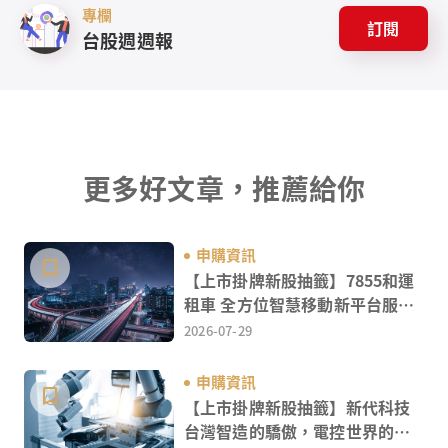
專欄
訂閱
台股週週報
更多好文章，推薦給你
申購資訊
【上市掛牌新股抽籤】7855和運
租車 全方位智慧移動新平台服務
領航者
2026-07-29
申購資訊
【上市掛牌新股抽籤】新代科技
台灣智造的驕傲，電控世界的關