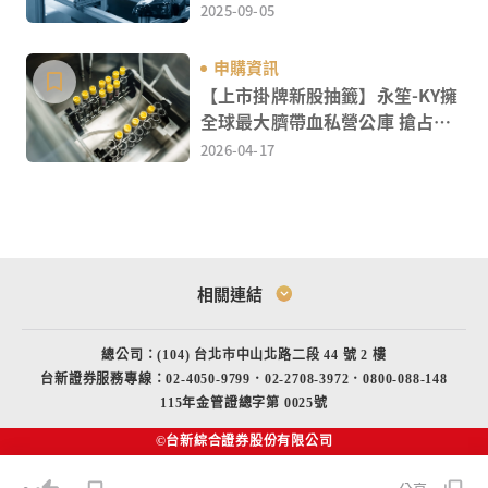
鍵
2025-09-05
申購資訊
【上市掛牌新股抽籤】永笙-KY擁
全球最大臍帶血私營公庫 搶占細
胞治療大商機
2026-04-17
相關連結
上週重點（2026/4/20-4/24）
總公司：(104) 台北市中山北路二段 44 號 2 樓
本週焦點（2026/4/27-4/30）
台新證券服務專線：02-4050-9799．02-2708-3972．0800-088-148
115年金管證總字第 0025號
©台新綜合證券股份有限公司