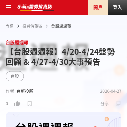
開戶
登入
專欄
投資情報區
台股週週報
台股週週報
【台股週週報】4/20-4/24盤勢
回顧 & 4/27-4/30大事預告
台股
作者
台新投顧
2026-04-27
0
分享