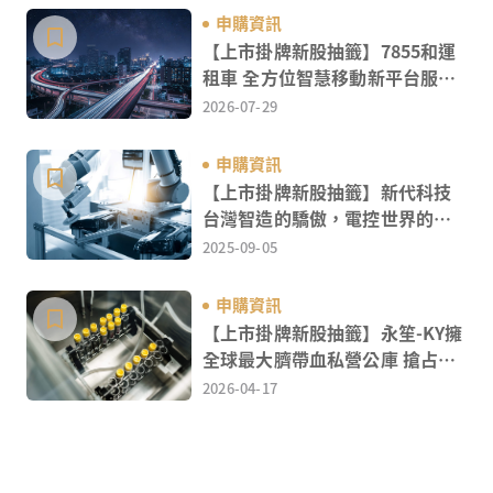
申購資訊
【上市掛牌新股抽籤】7855和運
租車 全方位智慧移動新平台服務
領航者
2026-07-29
申購資訊
【上市掛牌新股抽籤】新代科技
台灣智造的驕傲，電控世界的關
鍵
2025-09-05
申購資訊
【上市掛牌新股抽籤】永笙-KY擁
全球最大臍帶血私營公庫 搶占細
【第一步】想進場股市，第一件事就是「開證券
胞治療大商機
2026-04-17
戶」，就像你要買東西，總要先有個錢包一樣。
【第二步】股票交易成本怎麼算？別以為只看股價
就好！