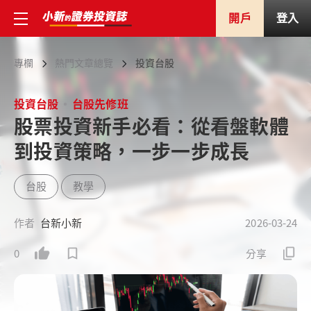
開戶
登入
專欄
熱門文章總覽
投資台股
投資台股
台股先修班
股票投資新手必看：從看盤軟體
到投資策略，一步一步成長
台股
教學
作者
台新小新
2026-03-24
0
分享