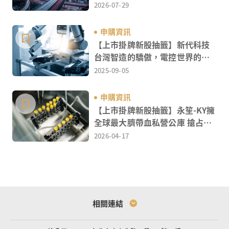
領航者
2026-07-29
申購資訊
【上市掛牌新股抽籤】新代科技
台灣智造的驕傲，電控世界的關
鍵
2025-09-05
申購資訊
【上市掛牌新股抽籤】永笙-KY擁
全球最大臍帶血私營公庫 搶占細
胞治療大商機
2026-04-17
三大法人的定義：外資、投信、自營商
法人買超對市場的影響
相關連結
如何觀察法人買賣動向？