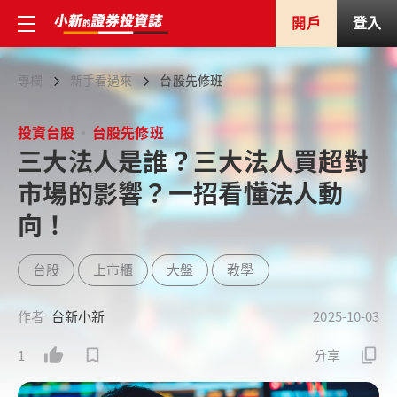
開戶
登入
專欄
新手看過來
台股先修班
投資台股
台股先修班
三大法人是誰？三大法人買超對
市場的影響？一招看懂法人動
向！
台股
上市櫃
大盤
教學
作者
台新小新
2025-10-03
1
分享