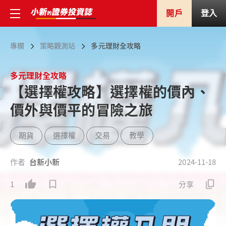
開戶
登入
專欄
策略觀測站
多元理財全攻略
多元理財全攻略
【選擇權攻略】選擇權的價內、
價外與價平的冒險之旅
期貨
選擇權
交易
教學
作者
台新小新
2024-11-18
1
分享