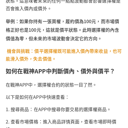
狀態。這意味著未來的任何一點點波動都會影響選擇權是
否會進入價內或價外。
舉例：如果你持有一張買權，履約價為100元，而市場價
格正好也是100元，這就是價平狀態。此時選擇權的內含
價值為零，但未來的市場波動會決定它的方向。
機會與挑戰：價平選擇權既可能進入價內帶來收益，也可
能滑入價外，失去價值。
如何在戰神APP中判斷價內、價外與價平？
在戰神APP中，選擇權合約的狀態一目了然。
以下是如何在APP中快速查看：
1. 搜尋商品：在APP中搜尋你要交易的選擇權商品。
2. 查看市場價格：進入商品詳情頁面，查看市場即時價