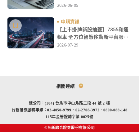
股息、賠了價差
2026-06-05
申購資訊
【上市掛牌新股抽籤】7855和運
租車 全方位智慧移動新平台服務
領航者
2026-07-29
什麼是價內？
什麼是價外
相關連結
什麼是價平？
總公司：(104) 台北市中山北路二段 44 號 2 樓
如何在戰神APP中判斷價內、價外與價平？
台新證券服務專線：02-4050-9799．02-2708-3972．0800-088-148
115年金管證總字第 0025號
©台新綜合證券股份有限公司