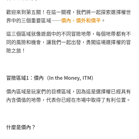
歡迎來到第五關！在這一關裡，我們將一起探索選擇權世
界中的三個重要區域——
價內、價外和價平
。
這三個區域就像遊戲中的不同冒險地帶，每個地帶都有不
同的風險和機會，讓我們一起出發，勇闖這場選擇權的冒
險之旅！
冒險區域1：價內（In the Money, ITM）
價內區域是玩家們的目標區域，因為這是選擇權已經具有
內含價值的地帶，代表你已經在市場中取得了有利位置。
什麼是價內？