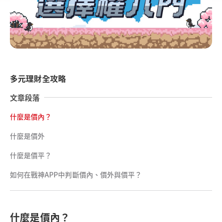
多元理財全攻略
文章段落
什麼是價內？
什麼是價外
什麼是價平？
如何在戰神APP中判斷價內、價外與價平？
什麼是價內？