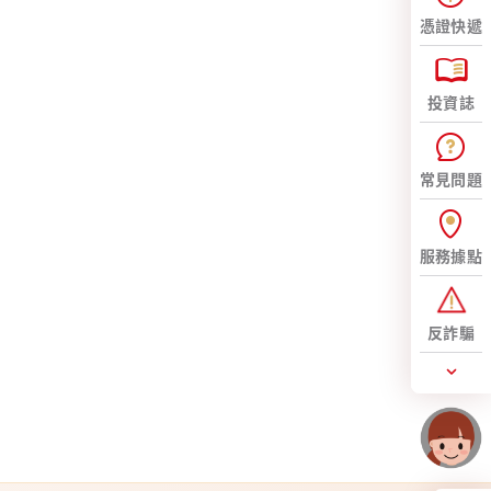
憑證快遞
更多影音
投資誌
常見問題
服務據點
反詐騙
風
【期貨透視鏡】 槓桿下的靈活
策略工具!不只期貨，選擇權也
是秘密武器
#期貨